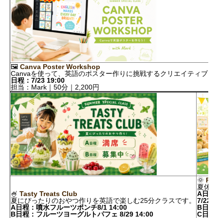
🖼️
Canva Poster Workshop
Canvaを使って、英語のポスター作りに挑戦するクリエイティブク
日程：7/23 19:00
担当：Mark｜50分｜2,200円
🌞
Pla
夏休み
🍧
Tasty Treats Club
A日程：D
夏にぴったりのおやつ作りを英語で楽しむ25分クラスです。
7/22 1
A日程：噴水フルーツポンチ8/1 14:00
B日程：S
B日程：フルーツヨーグルトパフェ 8/29 14:00
C日程：J