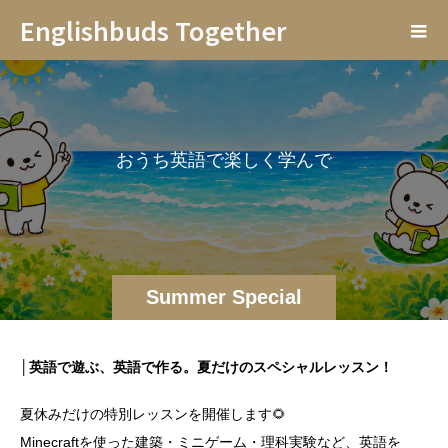
Englishbuds Together
お
う
ち
英
語
で
楽
し
く
学
ん
で
Summer Special
Classes
│英語で遊ぶ、英語で作る。夏だけのスペシャルレッスン！
夏休みだけの特別レッスンを開催します🌻
Minecraftを使った建築・ミニゲーム・理科実験など、英語を