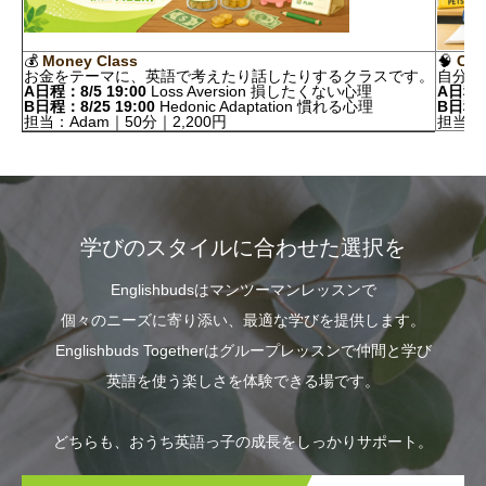
💰
Money Class
🧠
Cla
お金をテーマに、英語で考えたり話したりするクラスです。
自分の
A日程：8/5 19:00
Loss Aversion 損したくない心理
A日程：7
B日程：8/25 19:00
Hedonic Adaptation 慣れる心理
B日程：8
担当：Adam｜50分｜2,200円
担当：A
学びのスタイルに合わせた選択を
Englishbudsはマンツーマンレッスンで
個々のニーズに寄り添い、最適な学びを提供します。
Englishbuds Togetherはグループレッスンで仲間と学び
英語を使う楽しさを体験できる場です。
どちらも、おうち英語っ子の成長をしっかりサポート。