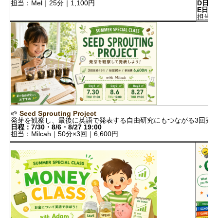
担当：Mel｜25分｜1,100円
D日程：I
E日程：M
担当：M
🌱
Seed Sprouting Project
発芽を観察し、最後に英語で発表する自由研究にもつながる3回完
日程：7/30・8/6・8/27 19:00
担当：Milcah｜50分×3回｜6,600円