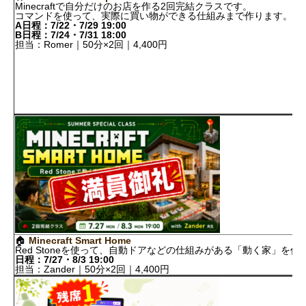

Minecraftで自分だけのお店を作る2回完結クラスです。
H
コマンドを使って、実際に買い物ができる仕組みまで作ります。
A
A日程：7/22・7/29 19:00
B
B日程：7/24・7/31 18:00
担
担当：Romer｜50分×2回｜4,400円
🏠
Minecraft Smart Home
Red Stoneを使って、自動ドアなどの仕組みがある「動く家」を
日程：7/27・8/3 19:00
担当：Zander｜50分×2回｜4,400円