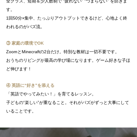
全クラス、短期＆少人数制で “疲れない” “つまらない” を防ぎま
す。
1回50分×集中、たっぷりアウトプットできるけど、心地よく終
われるのがバズ流。
③ 家庭の環境でOK
ZoomとMinecraftの2台だけ。特別な教材は一切不要です。
おうちのリビングが最高の学び場になります。ゲーム好きな子ほ
ど伸びます！
④ 英語に“好き”を添える
「英語でやってみたい！」を育てるレッスン。
子どもの“楽しい”が重なること。それがバズがずっと大事にして
いることです。