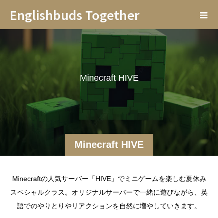
Englishbuds Together
M
i
n
e
c
r
a
f
t
H
I
V
E
で
ミ
ニ
ゲ
Minecraft HIVE
Minecraftの人気サーバー「HIVE」でミニゲームを楽しむ夏休み
スペシャルクラス。オリジナルサーバーで一緒に遊びながら、英
語でのやりとりやリアクションを自然に増やしていきます。