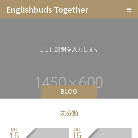
Englishbuds Together
こ
こ
に
説
明
を
入
力
し
ま
す
。
BLOG
未分類
DEC
DEC
15
15