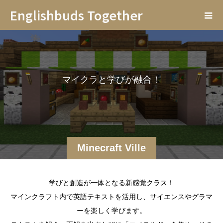
Englishbuds Together
マ
イ
ク
ラ
と
学
び
が
融
合
！
テ
キ
ス
Minecraft Ville
学びと創造が一体となる新感覚クラス！
マインクラフト内で英語テキストを活用し、サイエンスやグラマ
ーを楽しく学びます。