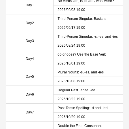
Be Verbs: am, is, or are / was, were?
Day1
2026/09/03 19:00
Third-Person Singular: Basic -s
Day2
2026/09/17 19:00
Third-Person Singular: -s, -es, and -ies
Day3
2026/09/24 19:00
do or does? Use the Base Verb
Day4
2026/10/01 19:00
Plural Nouns: -s, -es, and -ies
Day5
2026/10/08 19:00
Regular Past Tense: -ed
Day6
2026/10/22 19:00
Past-Tense Spelling: -d and -ied
Day7
2026/10/29 19:00
Double the Final Consonant