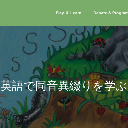
Play ＆ Learn
Debate & Progra
英
語
で
同
音
異
綴
り
を
学
ぶ
つ
づ
り
の
ル
ー
ル
を
楽