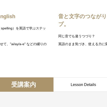
English
音と文字のつながり
プ。
tive spelling）を英語で学ぶステッ
同じ音でも違うつづり？
ai/ay/a-e" などの綴りの
英語のまま気づき、使える力に
受講案内
Lesson Details