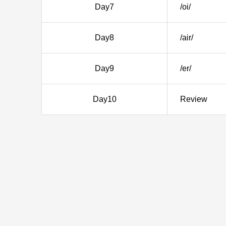
Day7
/oi/
Day8
/air/
Day9
/er/
Day10
Review