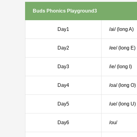
Buds Phonics Playground3
Day1
/ai/ (long A)
Day2
/ee/ (long E)
Day3
/ie/ (long I)
Day4
/oa/ (long O)
Day5
/ue/ (long U)
Day6
/ou/