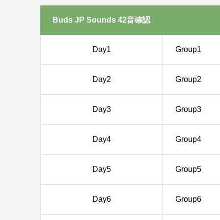
Buds JP Sounds 42音確認
Day1
Group1
Day2
Group2
Day3
Group3
Day4
Group4
Day5
Group5
Day6
Group6