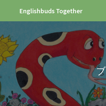
Englishbuds Together
ブ
レ
ン