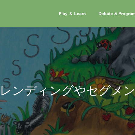
Play ＆ Learn
Debate & Progra
デ
ィ
ン
グ
や
セ
グ
メ
ン
テ
ィ
読
み
書