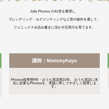
Jolly Phonics の42音を整理し、
ブレンディング・セグメンティングなど音の操作を通して、
フォニックスを読み書きに活かす応用力を育てます。
講師：MommyKayo
Phonics指導歴8年・おうち英語歴22年。 おうち英語に本
当に必要なPhonicsを、実践に即してやさしく指導しま
す。