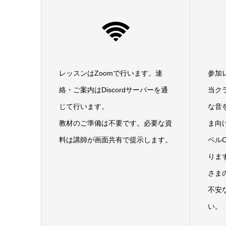
レッスンはZoomで行います。連
参加
絡・ご案内はDiscordサーバーを通
当クラ
じて行います。
な音
教材のご準備は不要です。必要な資
ま向け
料は講師が画面共有で提示します。
ベル
りま
さま
不安
い。