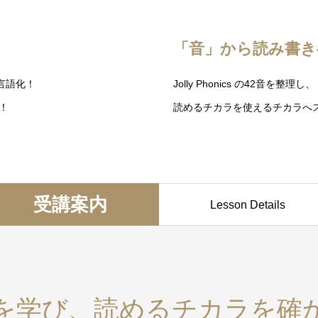
「音」から読み書き
言語化！
Jolly Phonics の42音を整理し、
！
読めるチカラを使えるチカラへ
受講案内
Lesson Details
を学び、読めるチカラを確