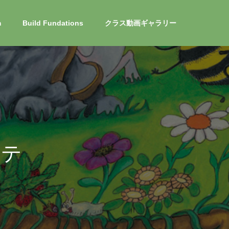
m
Build Fundations
クラス動画ギャラリー
ン
グ
な
ど